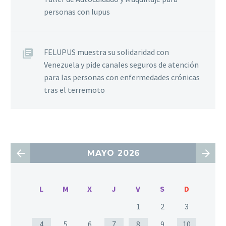
personas con lupus
FELUPUS muestra su solidaridad con
Venezuela y pide canales seguros de atención
para las personas con enfermedades crónicas
tras el terremoto
MAYO 2026
L
M
X
J
V
S
D
1
2
3
4
5
6
7
8
9
10