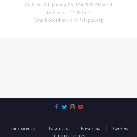
Calle de Villajimena, 85, 1º 4. 28032 Madrid
Teléfono: 674 250 527
Email: coordinacion@felupus.org
Transparencia
Estatutos
Privacidad
Cookies
Términos Legales