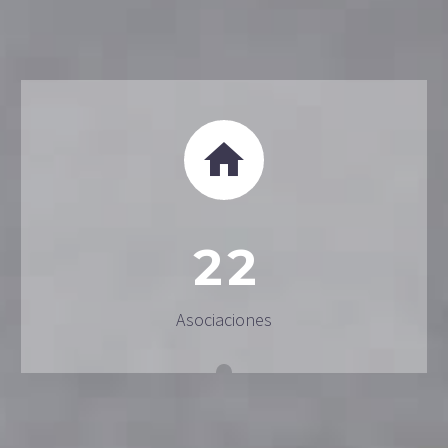


2
2
Asociaciones