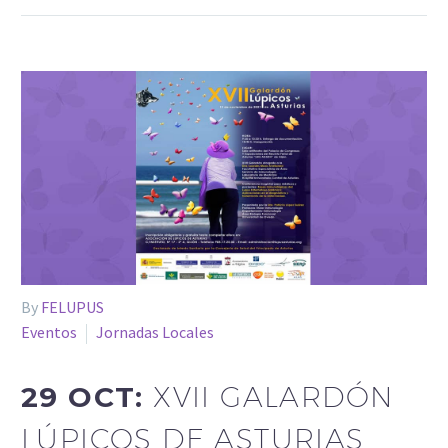
By
FELUPUS
Eventos
Jornadas Locales
29 OCT:
XVII GALARDÓN
LÚPICOS DE ASTURIAS