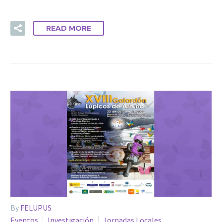
READ MORE
By
FELUPUS
Eventos
Investigación
Jornadas Locales