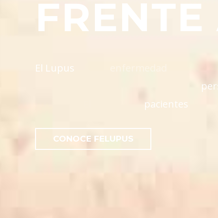
FRENTE 
E
l
L
u
p
u
s
e
s
u
n
a
e
n
f
e
r
m
e
d
a
d
a
u
t
o
i
n
m
u
d
e
v
i
d
a
d
e
l
p
a
c
i
e
n
t
e
.
1
0
9
.
0
0
0
p
e
r
E
l
9
0
%
d
e
l
o
s
p
a
c
i
e
n
t
e
s
s
o
n
CONOCE FELUPUS