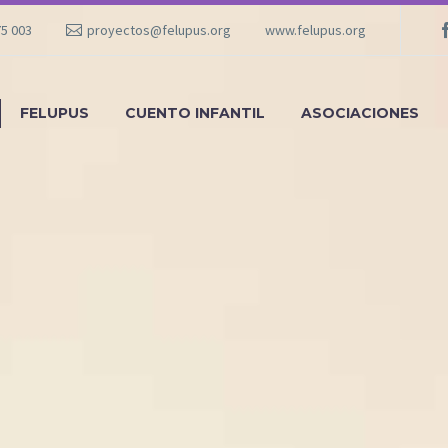
75 003
proyectos@felupus.org
www.felupus.org
FELUPUS
CUENTO INFANTIL
ASOCIACIONES