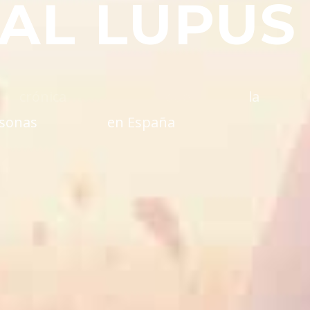
AL LUPUS
n
e
,
c
r
ó
n
i
c
a
i
n
f
l
a
m
a
t
o
r
i
a
q
u
e
a
l
a
s
o
n
a
s
e
n
E
s
p
a
ñ
a
c
o
n
e
s
t
a
m
u
j
e
r
e
s
.