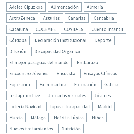
Adeles Gipuzkoa
Alimentación
Almería
AstraZeneca
Asturias
Canarias
Cantabria
Cataluña
COCEMFE
COVID-19
Cuento Infantil
Córdoba
Declaración Institucional
Deporte
Difusión
Discapacidad Orgánica
El mejor paraguas del mundo
Embarazo
Encuentro Jóvenes
Encuesta
Ensayos Clínicos
Exposición
Extremadura
Formación
Galicia
Instagram Live
Jornadas Virtuales
Jóvenes
Lotería Navidad
Lupus e Incapacidad
Madrid
Murcia
Málaga
Nefritis Lúpica
Niños
Nuevos tratamientos
Nutrición