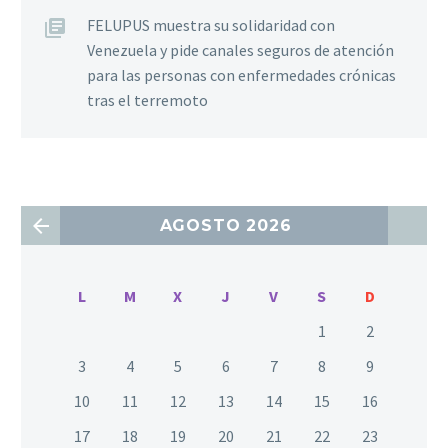
FELUPUS muestra su solidaridad con
Venezuela y pide canales seguros de atención
para las personas con enfermedades crónicas
tras el terremoto
AGOSTO 2026
L
M
X
J
V
S
D
1
2
3
4
5
6
7
8
9
10
11
12
13
14
15
16
17
18
19
20
21
22
23