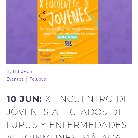
By
FELUPUS
Eventos
Felupus
10 JUN:
X ENCUENTRO DE
JÓVENES AFECTADOS DE
LUPUS Y ENFERMEDADES
AUTOINMUNES: MÁLAGA