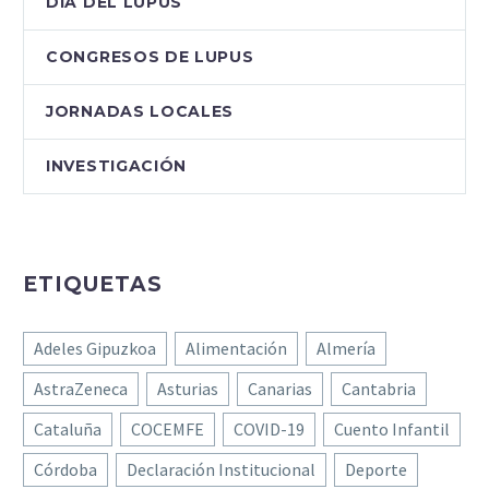
Este proyecto tiene
DÍA DEL LUPUS
como objetivo acercar
información…
CONGRESOS DE LUPUS
JORNADAS LOCALES
INVESTIGACIÓN
ETIQUETAS
Adeles Gipuzkoa
Alimentación
Almería
AstraZeneca
Asturias
Canarias
Cantabria
Cataluña
COCEMFE
COVID-19
Cuento Infantil
Córdoba
Declaración Institucional
Deporte