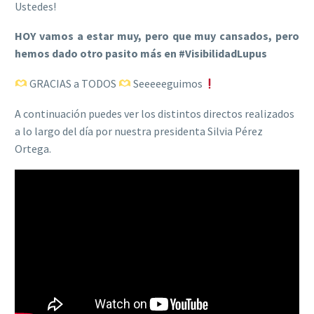
Ustedes!
HOY vamos a estar muy, pero que muy cansados, pero
hemos dado otro pasito más en #VisibilidadLupus
GRACIAS a TODOS
Seeeeeguimos
A continuación puedes ver los distintos directos realizados
a lo largo del día por nuestra presidenta Silvia Pérez
Ortega.