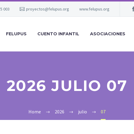
75 003
proyectos@felupus.org
www.felupus.org
FELUPUS
CUENTO INFANTIL
ASOCIACIONES
2026 JULIO 07
Home
2026
julio
07