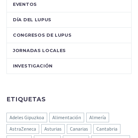
Asociación Málaga y
EVENTOS
Autoinmunes, Pepi
Guerrero, asegura que
DÍA DEL LUPUS
“los…
CONGRESOS DE LUPUS
JORNADAS LOCALES
INVESTIGACIÓN
ETIQUETAS
Adeles Gipuzkoa
Alimentación
Almería
AstraZeneca
Asturias
Canarias
Cantabria