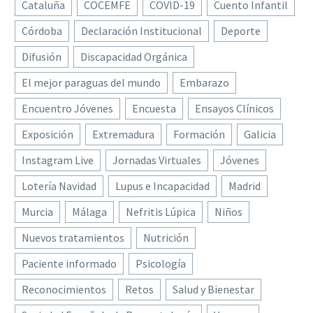
Cataluña
COCEMFE
COVID-19
Cuento Infantil
Córdoba
Declaración Institucional
Deporte
Difusión
Discapacidad Orgánica
El mejor paraguas del mundo
Embarazo
Encuentro Jóvenes
Encuesta
Ensayos Clínicos
Exposición
Extremadura
Formación
Galicia
Instagram Live
Jornadas Virtuales
Jóvenes
Lotería Navidad
Lupus e Incapacidad
Madrid
Murcia
Málaga
Nefritis Lúpica
Niños
Nuevos tratamientos
Nutrición
Paciente informado
Psicología
Reconocimientos
Retos
Salud y Bienestar