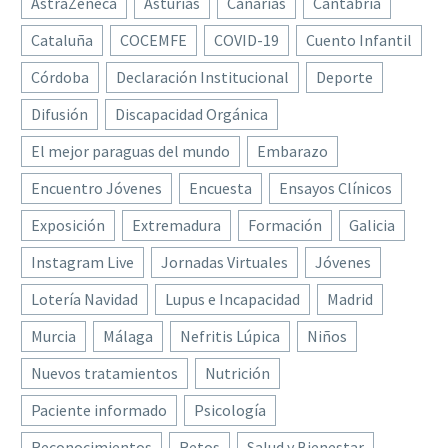
AstraZeneca
Asturias
Canarias
Cantabria
Cataluña
COCEMFE
COVID-19
Cuento Infantil
Córdoba
Declaración Institucional
Deporte
Difusión
Discapacidad Orgánica
El mejor paraguas del mundo
Embarazo
Encuentro Jóvenes
Encuesta
Ensayos Clínicos
Exposición
Extremadura
Formación
Galicia
Instagram Live
Jornadas Virtuales
Jóvenes
Lotería Navidad
Lupus e Incapacidad
Madrid
Murcia
Málaga
Nefritis Lúpica
Niños
Nuevos tratamientos
Nutrición
Paciente informado
Psicología
Reconocimientos
Retos
Salud y Bienestar