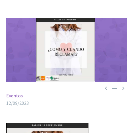



Eventos
12/09/2023