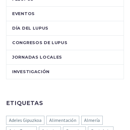
reumáticas desde la
atención pediátrica hacia
EVENTOS
la atención
reumatológica adulta.
DÍA DEL LUPUS
Esta etapa, clave para
garantizar una atención
CONGRESOS DE LUPUS
médica continua y…
JORNADAS LOCALES
INVESTIGACIÓN
ETIQUETAS
Adeles Gipuzkoa
Alimentación
Almería