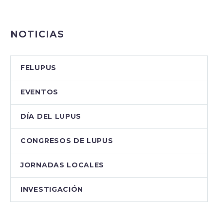
Mañana viernes 31 de
mayo a las 18:00 tenemos
una cita muy importante
NOTICIAS
con nuestras
compañeras de la
Asociación de Lupus de
FELUPUS
Cantabria. ¿Qué quieres
saber de las
EVENTOS
enfermedades
autoinmunes? ¿Por qué
DÍA DEL LUPUS
las personas que padecen
alguna enfermedad
CONGRESOS DE LUPUS
autoinmune, con…
JORNADAS LOCALES
INVESTIGACIÓN