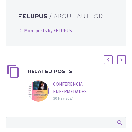
FELUPUS
/ ABOUT AUTHOR
More posts by FELUPUS
RELATED POSTS
CONFERENCIA
ENFERMEDADES
AUTOINMUNES
30 May 2024
SISTÉMICAS
ORGANIZADA POR LA
ASOCIACIÓN DE LUPUS
DE CANTABRIA