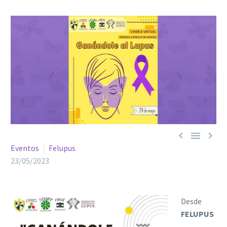



Eventos
Felupus
23/05/2023
Desde
FELUPUS