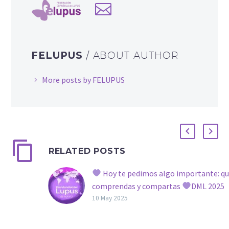
FELUPUS
/ ABOUT AUTHOR
More posts by FELUPUS
RELATED POSTS
Hoy te pedimos algo importante: qu
comprendas y compartas
DML 2025
Desde FELUPUS queremos invitarte a q
10 May 2025
unos minutos a leer este mensaje. No
lástima, ni victimismo. Buscamos empa