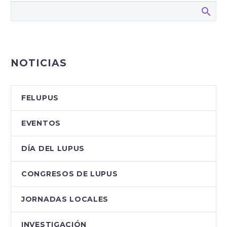
comprensión y humanidad hacia las pe
conviven cada día con una enfermedad
#InvisibleParaTodosMenosParaQuiene
el LUPUS.
El Lupus es…
NOTICIAS
FELUPUS
EVENTOS
DÍA DEL LUPUS
CONGRESOS DE LUPUS
JORNADAS LOCALES
INVESTIGACIÓN