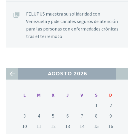
FELUPUS muestra su solidaridad con
Venezuela y pide canales seguros de atención
para las personas con enfermedades crónicas
tras el terremoto
AGOSTO 2026
L
M
X
J
V
S
D
1
2
3
4
5
6
7
8
9
10
11
12
13
14
15
16