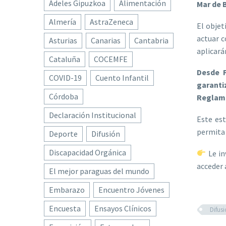
Adeles Gipuzkoa
Alimentación
Mar de 
Almería
AstraZeneca
El objet
actuar c
Asturias
Canarias
Cantabria
aplicará
Cataluña
COCEMFE
Desde F
COVID-19
Cuento Infantil
garanti
Córdoba
Reglame
Declaración Institucional
Este est
permita 
Deporte
Difusión
Discapacidad Orgánica
Le in
acceder 
El mejor paraguas del mundo
Embarazo
Encuentro Jóvenes
Encuesta
Ensayos Clínicos
Difus