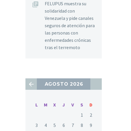
FELUPUS muestra su
solidaridad con
Venezuela y pide canales
seguros de atención para
las personas con
enfermedades crónicas
tras el terremoto
AGOSTO 2026
L
M
X
J
V
S
D
1
2
3
4
5
6
7
8
9