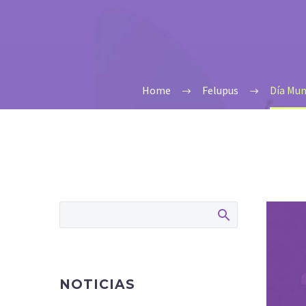
Home
Felupus
Día Mun
NOTICIAS