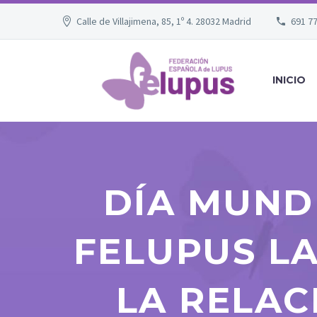
Calle de Villajimena, 85, 1º 4. 28032 Madrid
691 7
INICIO
DÍA MUND
FELUPUS L
LA RELAC