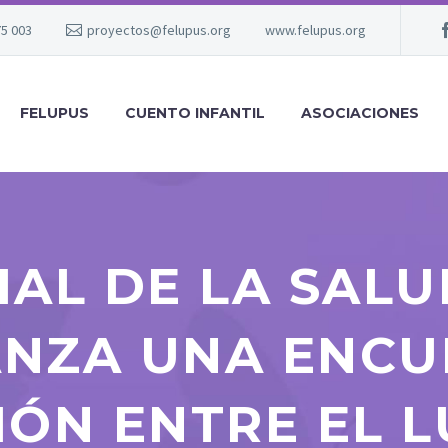
75 003
proyectos@felupus.org
www.felupus.org
FELUPUS
CUENTO INFANTIL
ASOCIACIONES
IAL DE LA SALU
ANZA UNA ENCU
IÓN ENTRE EL L