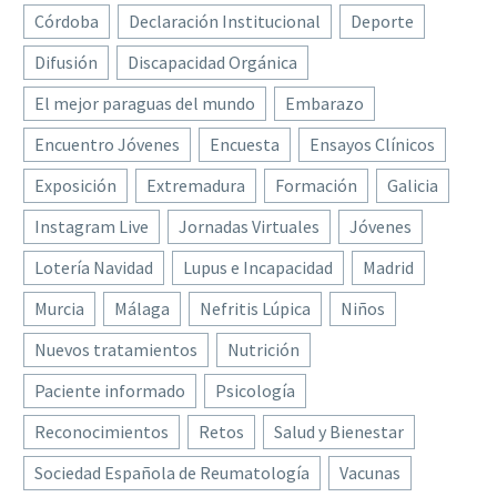
Córdoba
Declaración Institucional
Deporte
Difusión
Discapacidad Orgánica
El mejor paraguas del mundo
Embarazo
Encuentro Jóvenes
Encuesta
Ensayos Clínicos
Exposición
Extremadura
Formación
Galicia
Instagram Live
Jornadas Virtuales
Jóvenes
Lotería Navidad
Lupus e Incapacidad
Madrid
Murcia
Málaga
Nefritis Lúpica
Niños
Nuevos tratamientos
Nutrición
Paciente informado
Psicología
Reconocimientos
Retos
Salud y Bienestar
Sociedad Española de Reumatología
Vacunas