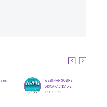
a un
WEBINAR SOBRE
DISCAPACIDAD E
cho más
INCAPACIDAD
07 Jun 2023
co:
ORGANIZADO POR LA
ra
SER EL 12.06.2023