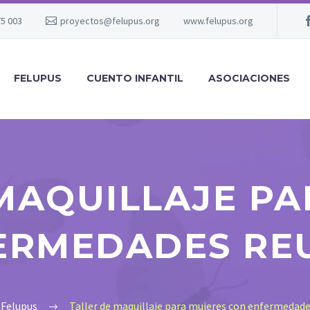
75 003
proyectos@felupus.org
www.felupus.org
FELUPUS
CUENTO INFANTIL
ASOCIACIONES
MAQUILLAJE P
ERMEDADES RE
Felupus
Taller de maquillaje para mujeres con enfermedad