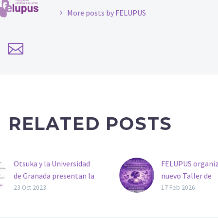
More posts by FELUPUS
RELATED POSTS
Otsuka y la Universidad
FELUPUS organiz
de Granada presentan la
nuevo Taller de
primera guía para
Psicología: “Mu
23 Oct 2023
17 Feb 2026
pacientes con nefritis
que un diagnósti
lúpica
Herramientas pa