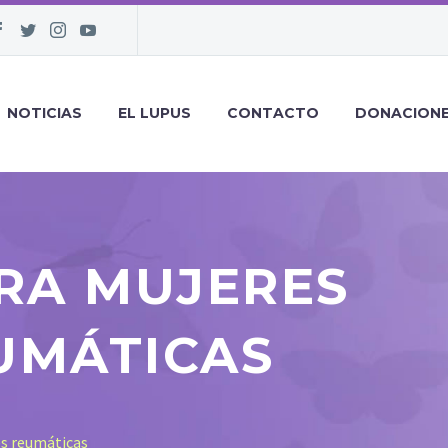
NOTICIAS
EL LUPUS
CONTACTO
DONACION
ARA MUJERES
UMÁTICAS
es reumáticas