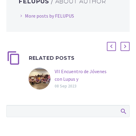
FELUPUS
/ ABOUT AUTHOR
More posts by FELUPUS
RELATED POSTS
VII Encuentro de Jóvenes
con Lupus y
Enfermedades
08 Sep 2023
Autoinmunes organizado
por Asociación Lupus
Málaga
El séptimo encuentro de
jóvenes afectados de
Lupus y Enfermedades