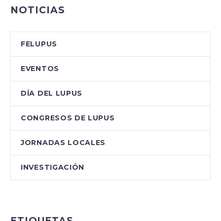
Autoinmunes se celebró
NOTICIAS
en Málaga (Casa
Diocesana) entre los días
1 al 5 de Septiembre de
FELUPUS
2023. La presidenta de la
Asociación Málaga y
EVENTOS
Autoinmunes, Pepi
Guerrero, asegura que
DÍA DEL LUPUS
“los…
CONGRESOS DE LUPUS
JORNADAS LOCALES
INVESTIGACIÓN
ETIQUETAS