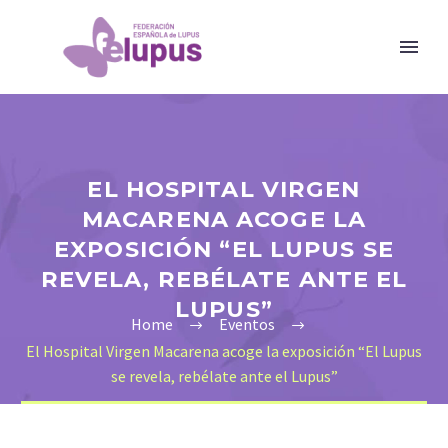
EL HOSPITAL VIRGEN
MACARENA ACOGE LA
EXPOSICIÓN “EL LUPUS SE
REVELA, REBÉLATE ANTE EL
LUPUS”
Home
Eventos
El Hospital Virgen Macarena acoge la exposición “El Lupus
se revela, rebélate ante el Lupus”