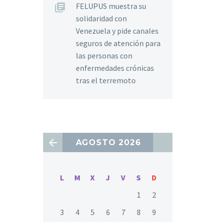
FELUPUS muestra su
solidaridad con
Venezuela y pide canales
seguros de atención para
las personas con
enfermedades crónicas
tras el terremoto
AGOSTO 2026
L
M
X
J
V
S
D
1
2
3
4
5
6
7
8
9