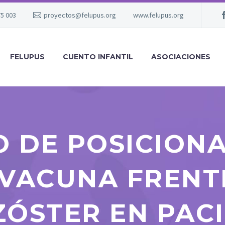
75 003
proyectos@felupus.org
www.felupus.org
FELUPUS
CUENTO INFANTIL
ASOCIACIONES
 DE POSICIONA
 VACUNA FRENTE
ZÓSTER EN PAC