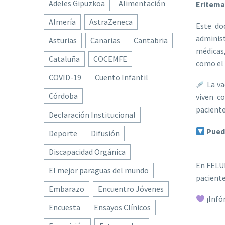
Adeles Gipuzkoa
Alimentación
Eritema
Almería
AstraZeneca
Este d
administ
Asturias
Canarias
Cantabria
médicas
Cataluña
COCEMFE
como el 
COVID-19
Cuento Infantil
La va
Córdoba
viven c
pacient
Declaración Institucional
Pued
Deporte
Difusión
Discapacidad Orgánica
En FELUP
El mejor paraguas del mundo
pacient
Embarazo
Encuentro Jóvenes
¡Infó
Encuesta
Ensayos Clínicos