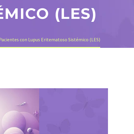
MICO (LES)
 Pacientes con Lupus Eritematoso Sistémico (LES)