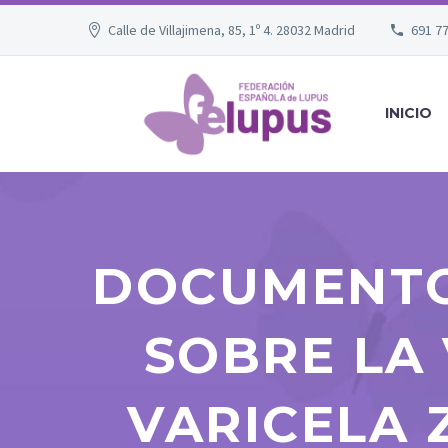
Calle de Villajimena, 85, 1º 4. 28032 Madrid
691 7
INICIO
DOCUMENTO
SOBRE LA
VARICELA 