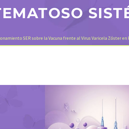
TEMATOSO SISTÉ
namiento SER sobre la Vacuna frente al Virus Varicela Zóster en