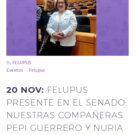
By
FELUPUS
Eventos
Felupus
20 NOV:
FELUPUS
PRESENTE EN EL SENADO:
NUESTRAS COMPAÑERAS
PEPI GUERRERO Y NURIA