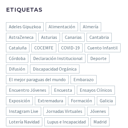
ETIQUETAS
Adeles Gipuzkoa
Alimentación
Almería
AstraZeneca
Asturias
Canarias
Cantabria
Cataluña
COCEMFE
COVID-19
Cuento Infantil
Córdoba
Declaración Institucional
Deporte
Difusión
Discapacidad Orgánica
El mejor paraguas del mundo
Embarazo
Encuentro Jóvenes
Encuesta
Ensayos Clínicos
Exposición
Extremadura
Formación
Galicia
Instagram Live
Jornadas Virtuales
Jóvenes
Lotería Navidad
Lupus e Incapacidad
Madrid