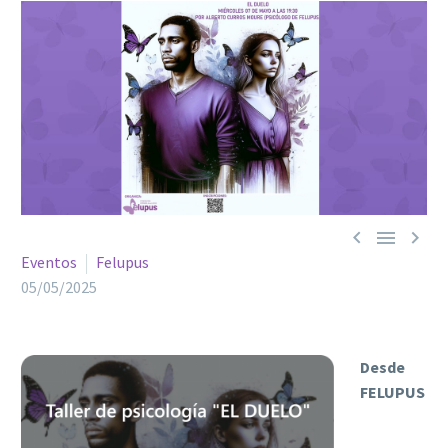



Eventos
Felupus
05/05/2025
Desde
FELUPUS