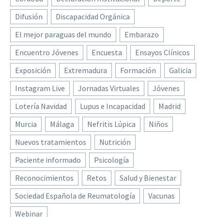
Difusión
Discapacidad Orgánica
El mejor paraguas del mundo
Embarazo
Encuentro Jóvenes
Encuesta
Ensayos Clínicos
Exposición
Extremadura
Formación
Galicia
Instagram Live
Jornadas Virtuales
Jóvenes
Lotería Navidad
Lupus e Incapacidad
Madrid
Murcia
Málaga
Nefritis Lúpica
Niños
Nuevos tratamientos
Nutrición
Paciente informado
Psicología
Reconocimientos
Retos
Salud y Bienestar
Sociedad Española de Reumatología
Vacunas
Webinar