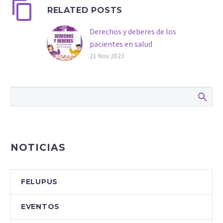
RELATED POSTS
Derechos y deberes de los
pacientes en salud
¿Conoces los derechos y
21 Nov 2023
deberes comunes para
todos los ciudadanos en
relación con el Sistema
de Salud?
Empecemos
por definir qué es un
paciente según la Real
Academia Nacional de
NOTICIAS
Medicina:
una persona
que recibe o va a recibir…
FELUPUS
EVENTOS