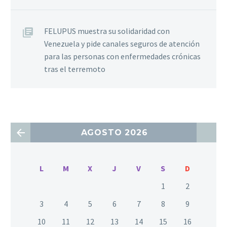
FELUPUS muestra su solidaridad con
Venezuela y pide canales seguros de atención
para las personas con enfermedades crónicas
tras el terremoto
AGOSTO 2026
L
M
X
J
V
S
D
1
2
3
4
5
6
7
8
9
10
11
12
13
14
15
16