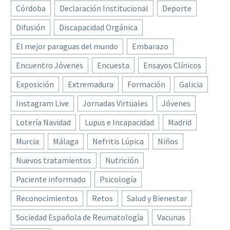
Córdoba
Declaración Institucional
Deporte
Difusión
Discapacidad Orgánica
El mejor paraguas del mundo
Embarazo
Encuentro Jóvenes
Encuesta
Ensayos Clínicos
Exposición
Extremadura
Formación
Galicia
Instagram Live
Jornadas Virtuales
Jóvenes
Lotería Navidad
Lupus e Incapacidad
Madrid
Murcia
Málaga
Nefritis Lúpica
Niños
Nuevos tratamientos
Nutrición
Paciente informado
Psicología
Reconocimientos
Retos
Salud y Bienestar
Sociedad Española de Reumatología
Vacunas