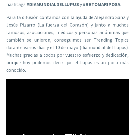
hashtags
#DIAMUNDIALDELLUPUS
y
#RETOMARIPOSA
.
Para la difusión contamos con la ayuda de Alejandro Sanz y
Jesús Pizarro (La fuerza del Corazón) y junto a muchos
famosos, asociaciones, médicos y personas anónimas que
también se unieron, conseguimos ser Trending Topics
durante varios días y el 10 de mayo (día mundial del Lupus).
Muchas gracias a todos por vuestro esfuerzo y dedicación,
porque hoy podemos decir que el Lupus es un poco más
conocido.