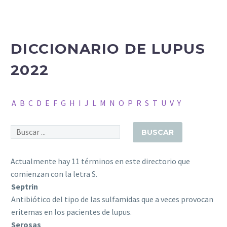
DICCIONARIO DE LUPUS
2022
A
B
C
D
E
F
G
H
I
J
L
M
N
O
P
R
S
T
U
V
Y
Actualmente hay 11 términos en este directorio que
comienzan con la letra S.
Septrin
Antibiótico del tipo de las sulfamidas que a veces provocan
eritemas en los pacientes de lupus.
Serosas