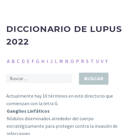
DICCIONARIO DE LUPUS
2022
A
B
C
D
E
F
G
H
I
J
L
M
N
O
P
R
S
T
U
V
Y
Actualmente hay 10 términos en este directorio que
comienzan con la letra G.
Ganglios Linfáticos
Nódulos diseminados alrededor del cuerpo
estratégicamente para proteger contra la invasión de
infecciones.