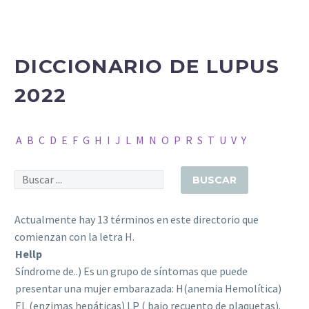
DICCIONARIO DE LUPUS
2022
A
B
C
D
E
F
G
H
I
J
L
M
N
O
P
R
S
T
U
V
Y
Actualmente hay 13 términos en este directorio que
comienzan con la letra H.
Hellp
Síndrome de..) Es un grupo de síntomas que puede
presentar una mujer embarazada: H(anemia Hemolítica)
EL (enzimas hepáticas) LP ( bajo recuento de plaquetas).